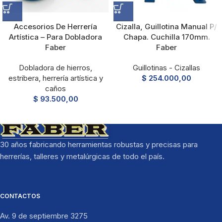
Accesorios De Herrería
Cizalla, Guillotina Manual P/
Artística – Para Dobladora
Chapa. Cuchilla 170mm.
Faber
Faber
Dobladora de hierros,
Guillotinas - Cizallas
estribera, herrería artística y
$
254.000,00
caños
$
93.500,00
30 años fabricando herramientas robustas y precisas para
herrerías, talleres y metalúrgicas de todo el país.
CONTACTOS
Av. 9 de septiembre 3275