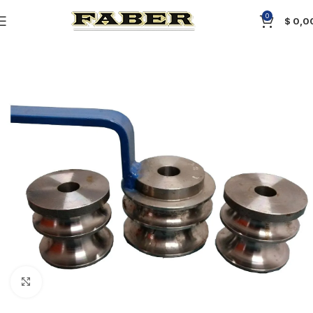
0
$
0,0
Click to enlarge