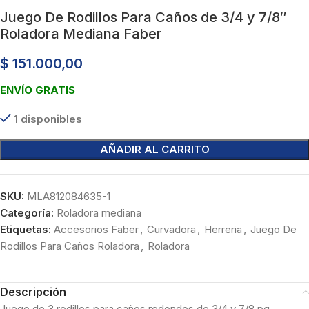
Juego De Rodillos Para Caños de 3/4 y 7/8″
Roladora Mediana Faber
$
151.000,00
ENVÍO GRATIS
1 disponibles
AÑADIR AL CARRITO
SKU:
MLA812084635-1
Categoría:
Roladora mediana
Etiquetas:
Accesorios Faber
,
Curvadora
,
Herreria
,
Juego De
Rodillos Para Caños Roladora
,
Roladora
Descripción
Juego de 3 rodillos para caños redondos de 3/4 y 7/8 pg.